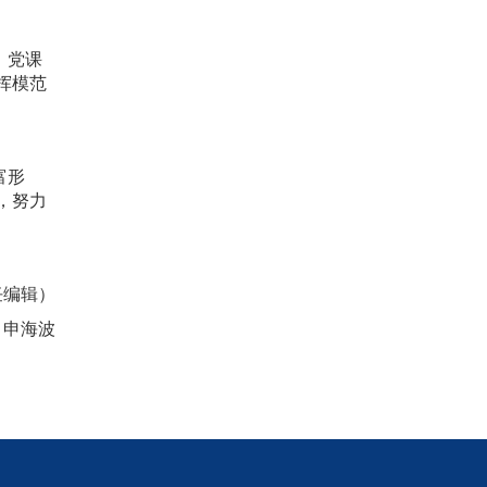
。党课
挥模范
富形
，努力
任编辑）
；申海波