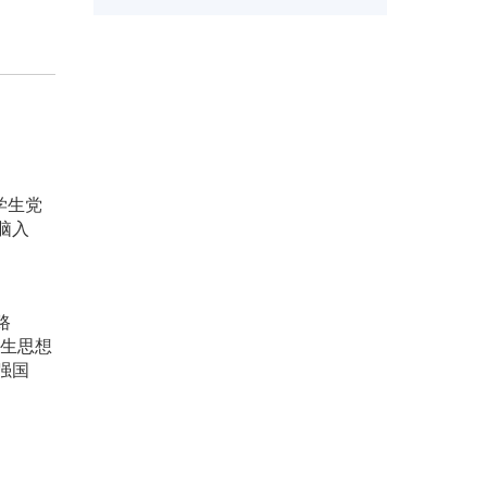
学生党
脑入
路
学生思想
强国